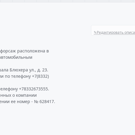
✎
Редактировать опис
 форсаж расположена в
 автомобильным
ла Блюхера ул., д. 23.
и по телефону +7(8332)
елефону +78332673555.
анных о компании
нии ее номер - № 628417.